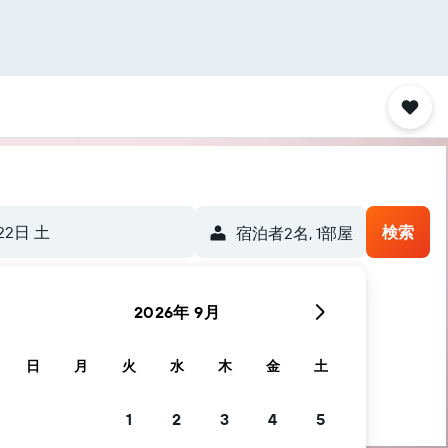
22日 土
検索
宿泊者2名, 1​部屋
2026年 9月
ます
日
月
火
水
木
金
土
1
2
3
4
5