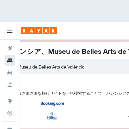
航空券
バレンシア、Museu de Belles Arts d
ホテル
レンタカー
航空券+ホテル
KAYAK はさまざまな旅行サイトを一括検索することで、バレンシア​のMuseu 
Explore
フライトトラッカー