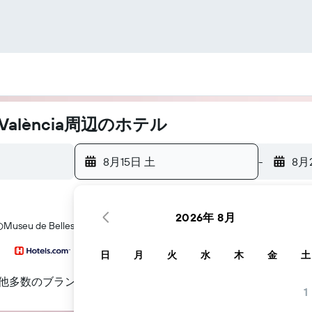
e València周辺のホテル
8月15日 土
-
8月
2026年 8月
de Belles Arts de València​周辺にあるホテル探しをお手伝いし
日
月
火
水
木
金
土
他多数のブランド
1