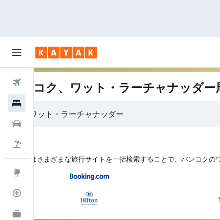
航空券
バンコク、ワット・ラーチャナッダー
ホテル
レンタカー
航空券+ホテル
KAYAK はさまざまな旅行サイトを一括検索することで、バンコク​
Explore
フライトトラッカー
KAYAK for Business
NEW