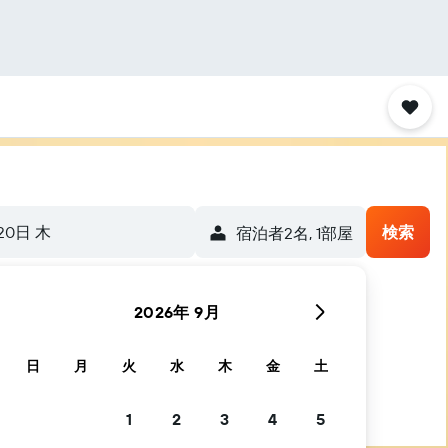
20日 木
検索
宿泊者2名, 1​部屋
2026年 9月
日
月
火
水
木
金
土
1
2
3
4
5