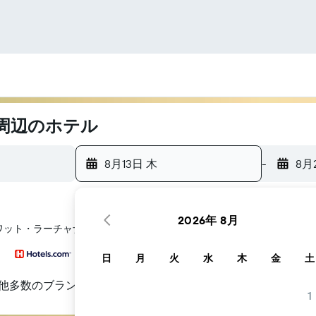
周辺のホテル
8月13日 木
-
8月
2026年 8月
のワット・ラーチャナッダー​周辺にあるホテル探しをお手伝いします
日
月
火
水
木
金
土
他多数のブランド
1