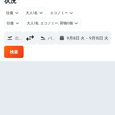
状況
往復
大人1名
エコノミー
往復
​大人1名, エコノミー, 荷物0個
出発地
バー・ハーバー ハンコック郡=バーハーバー空港 (BHB)
9月8日 火
-
9月15日 火
検索