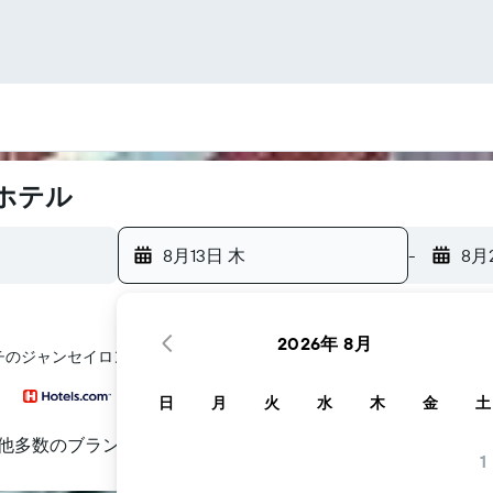
ホテル
8月13日 木
-
8月
2026年 8月
チ​のジャンセイロン​周辺にあるホテル探しをお手伝いします
日
月
火
水
木
金
土
他多数のブランド
1