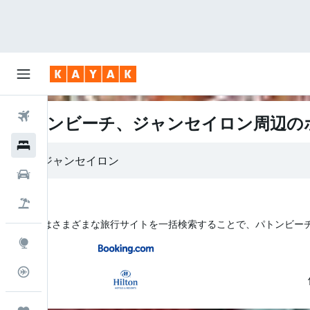
航空券
パトンビーチ、ジャンセイロン周辺の
ホテル
レンタカー
航空券+ホテル
KAYAK はさまざまな旅行サイトを一括検索することで、パトンビー
Explore
フライトトラッカー