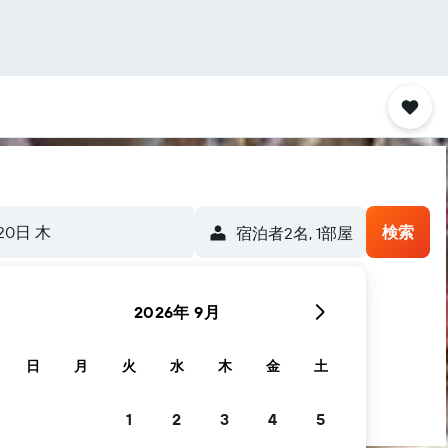
20日 木
検索
宿泊者2名, 1​部屋
2026年 9月
日
月
火
水
木
金
土
1
2
3
4
5