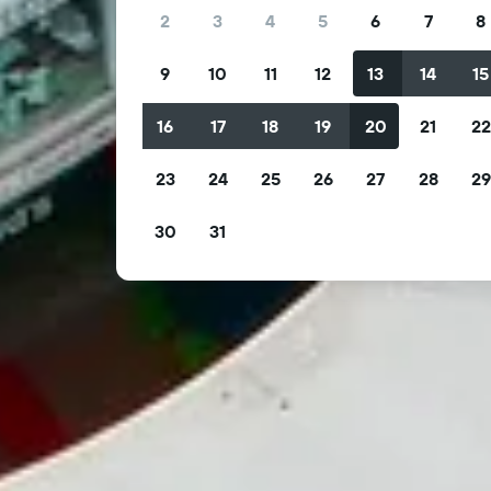
2
3
4
5
6
7
8
9
10
11
12
13
14
15
16
17
18
19
20
21
2
23
24
25
26
27
28
2
30
31