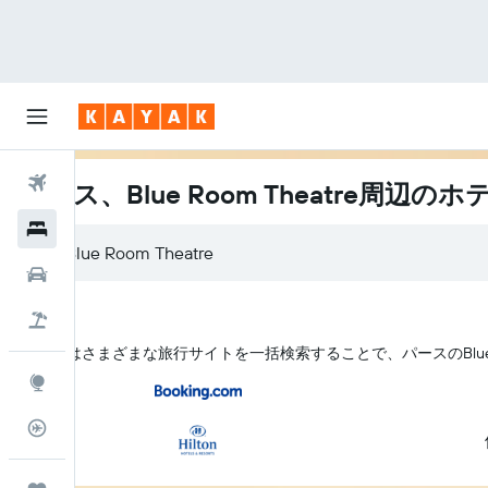
航空券
パース、Blue Room Theatre周辺のホ
ホテル
レンタカー
航空券+ホテル
KAYAK はさまざまな旅行サイトを一括検索することで、パース​のBlue 
Explore
フライトトラッカー