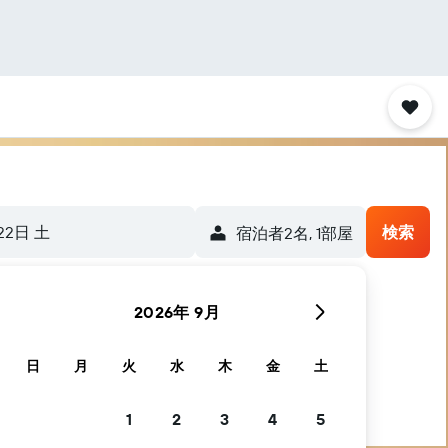
22日 土
検索
宿泊者2名, 1​部屋
2026年 9月
日
月
火
水
木
金
土
1
2
3
4
5