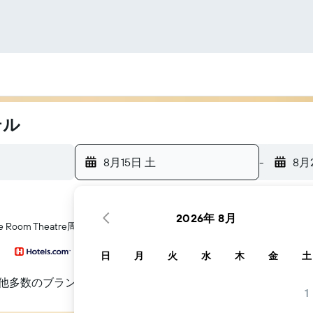
テル
8月15日 土
-
8月
2026年 8月
Room Theatre​周辺にあるホテル探しをお手伝いします
日
月
火
水
木
金
土
他多数のブランド
1