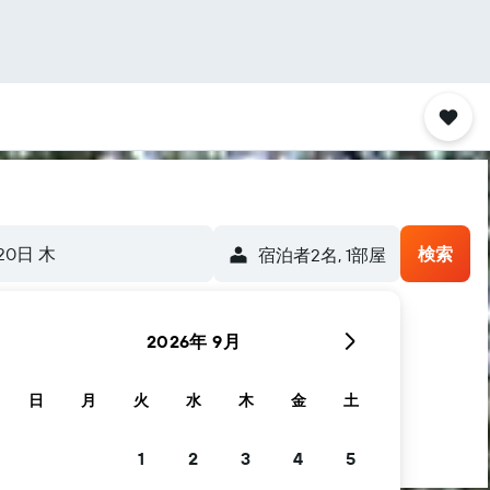
20日 木
検索
宿泊者2名, 1​部屋
2026年 9月
日
月
火
水
木
金
土
1
2
3
4
5