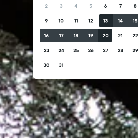
2
3
4
5
6
7
8
9
10
11
12
13
14
15
16
17
18
19
20
21
2
23
24
25
26
27
28
2
30
31