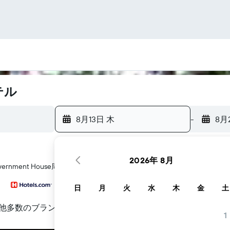
テル
8月13日 木
-
8月
2026年 8月
rnment House​周辺にあるホテル探しをお手伝いします
日
月
火
水
木
金
土
他多数のブランド
1