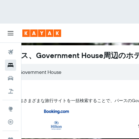
航空券
パース、Government House周辺のホ
ホテル
レンタカー
航空券+ホテル
KAYAK はさまざまな旅行サイトを一括検索することで、パース​のGove
Explore
フライトトラッカー