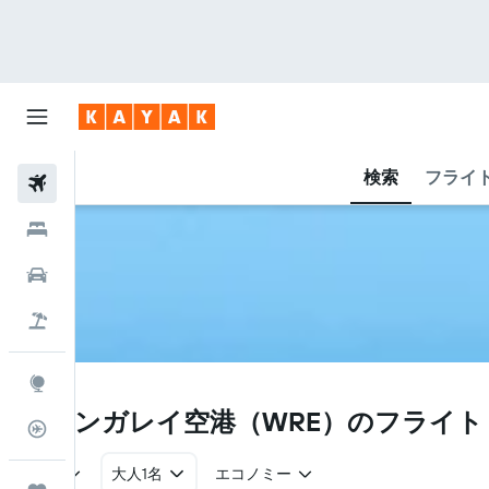
検索
フライ
航空券
ホテル
レンタカー
航空券+ホテル
Explore
WRE
ファンガレイ空港​（WRE​）のフライ
フライトトラッカー
往復
大人1名
エコノミー