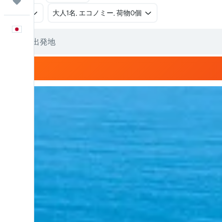
Trips
往復
​大人1名, エコノミー, 荷物0個
日本語