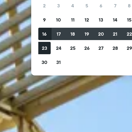
2
3
4
5
6
7
8
9
10
11
12
13
14
15
16
17
18
19
20
21
2
23
24
25
26
27
28
2
30
31