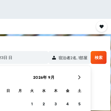
23日 日
検索
宿泊者2名, 1​部屋
2026年 9月
手伝いします
日
月
火
水
木
金
土
1
2
3
4
5