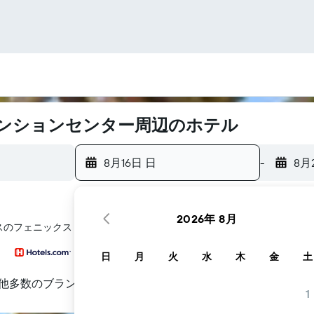
ンションセンター周辺のホテル
8月16日 日
-
8月
2026年 8月
クス​のフェニックス・コンベンションセンター​周辺にあるホテル探しをお
日
月
火
水
木
金
土
他多数のブランド
1