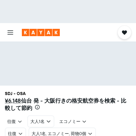
SDJ - OSA
¥6,148
仙台 発 - 大阪​行きの格安航空券を検索 - 比
較して節約
往復
大人1名
エコノミー
往復
​大人1名, エコノミー, 荷物0個