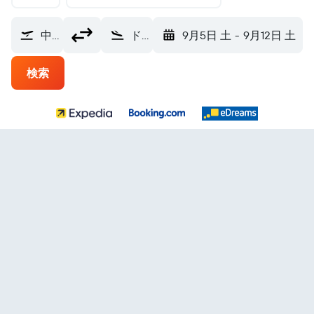
中部国際空港 (NGO)
ドゥマゲティ シブラン・ドゥマゲッティ空港 (DGT)
9月5日 土
-
9月12日 土
検索