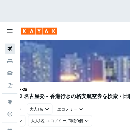
航空券
ホテル
レンタカー
航空券+ホテル
NGO - HKG
¥21,122
名古屋発 - 香港行きの格安航空券を検索・比較
Explore
往復
大人1名
エコノミー
フライトトラッカー
往復
​大人1名, エコノミー, 荷物0個