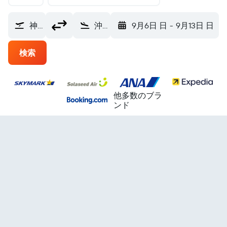
神戸空港 (UKB)
沖縄市 那覇空港 (OKA)
9月6日 日
-
9月13日 日
検索
他多数のブラ
ンド