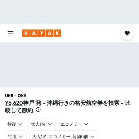
UKB - OKA
¥6,620
神戸 発 - 沖縄​行きの格安航空券を検索 - 比
較して節約
往復
大人1名
エコノミー
往復
​大人1名, エコノミー, 荷物0個