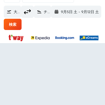
大阪市 (OSA)
チェジュ 済州国際空港 (CJU)
9月5日 土
-
9月12日 土
検索