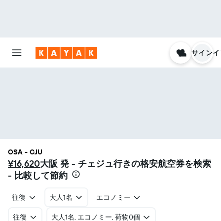
サインイ
OSA - CJU
¥16,620
大阪 発 - チェジュ​行きの格安航空券を検索
- 比較して節約
往復
大人1名
エコノミー
往復
​大人1名, エコノミー, 荷物0個