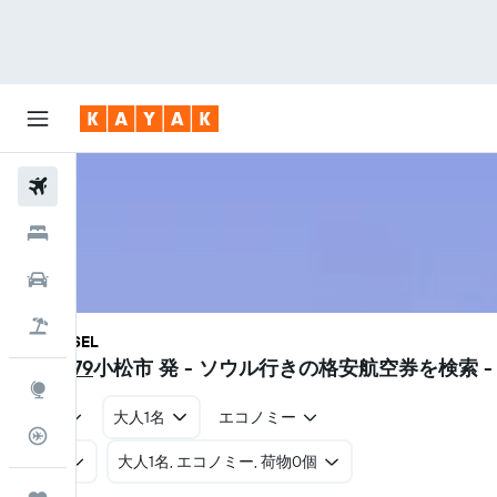
航空券
ホテル
レンタカー
航空券+ホテル
KMQ - SEL
¥29,079
小松市 発 - ソウル​行きの格安航空券を検索 
Explore
往復
大人1名
エコノミー
フライトトラッカー
往復
​大人1名, エコノミー, 荷物0個