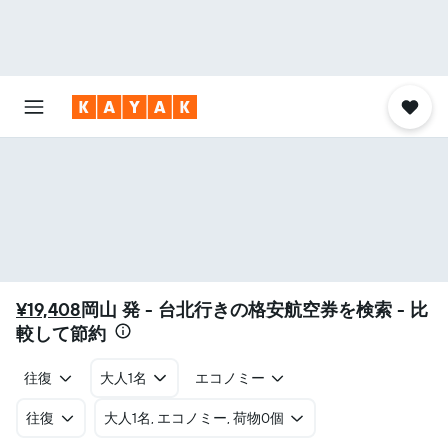
¥19,408
岡山 発 - 台北​行きの格安航空券を検索 - 比
較して節約
往復
大人1名
エコノミー
往復
​大人1名, エコノミー, 荷物0個