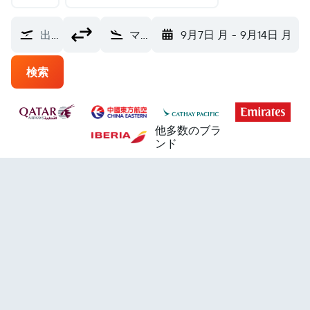
出発地
マドリード バラハス空港 (MAD)
9月7日 月
-
9月14日 月
検索
他多数のブラ
ンド