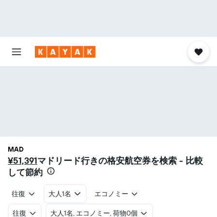
MAD
¥51,391
マドリード行きの格安航空券を検索 - 比較
して節約
往復
大人1名
エコノミー
往復
​大人1名, エコノミー, 荷物0個