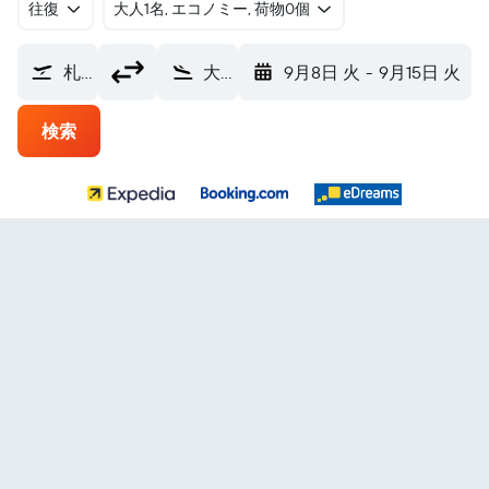
往復
​大人1名, エコノミー, 荷物0個
札幌市 (SPK)
大阪市 (OSA)
9月8日 火
-
9月15日 火
検索