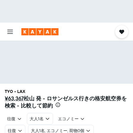
TYO - LAX
¥63,367
松山 発 - ロサンゼルス​行きの格安航空券を
検索 - 比較して節約
往復
大人1名
エコノミー
往復
​大人1名, エコノミー, 荷物0個