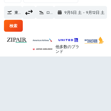
東京 (TYO)
ロサンゼルス ロサンゼルス国際空港 (LAX)
9月5日 土
-
9月12日 土
検索
他多数のブラ
ンド