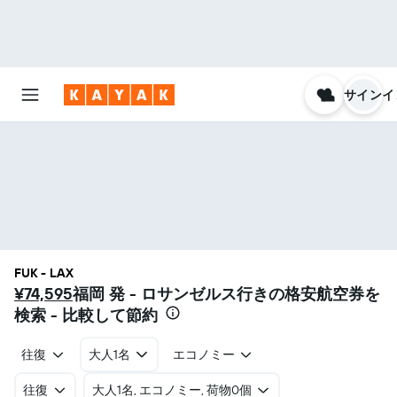
サインイ
FUK - LAX
¥74,595
福岡 発 - ロサンゼルス​行きの格安航空券を
検索 - 比較して節約
往復
大人1名
エコノミー
往復
​大人1名, エコノミー, 荷物0個