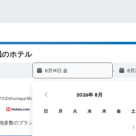
周辺のホテル
8月14日 金
-
8月
2026年 8月
Dzhumaya Mosque​周辺にあるホテル探しをお手伝いします
日
月
火
水
木
金
土
他多数のブランド
1