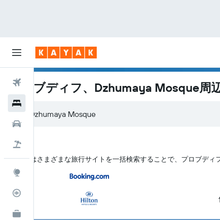
航空券
プロブディフ、Dzhumaya Mosque
ホテル
レンタカー
航空券+ホテル
KAYAK はさまざまな旅行サイトを一括検索することで、プロブディフ​の
Explore
フライトトラッカー
KAYAK for Business
NEW