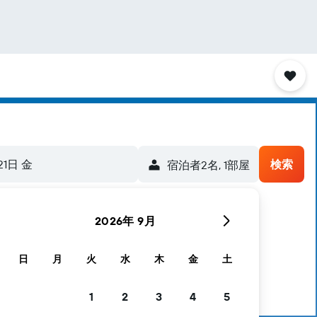
21日 金
検索
宿泊者2名, 1​部屋
2026年 9月
日
月
火
水
木
金
土
1
2
3
4
5