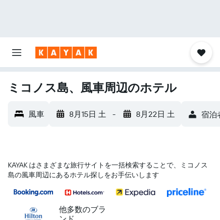
ミコノス島、風車周辺のホテル
風車
8月15日 土
-
8月22日 土
宿泊者
KAYAK はさまざまな旅行サイトを一括検索することで、ミコノス
島​の風車​周辺にあるホテル探しをお手伝いします
他多数のブラ
ンド