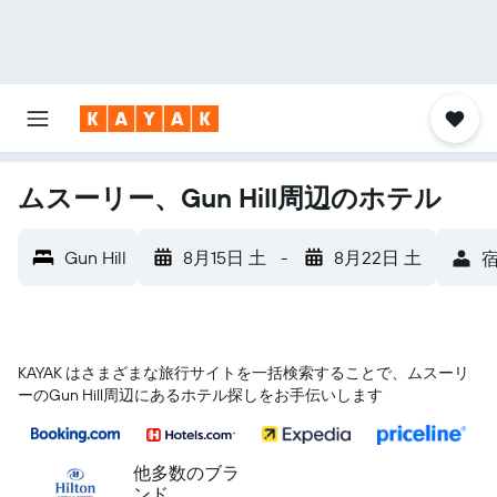
ムスーリー、Gun Hill周辺のホテル
Gun Hill
8月15日 土
-
8月22日 土
宿
KAYAK はさまざまな旅行サイトを一括検索することで、ムスーリ
ー​のGun Hill​周辺にあるホテル探しをお手伝いします
他多数のブラ
ンド