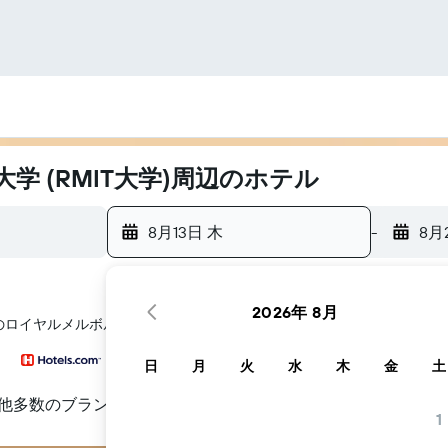
 (RMIT大学)周辺のホテル
8月13日 木
-
8月
2026年 8月
のロイヤルメルボルン工科大学 (RMIT大学)​周辺にあるホテル探しをお
日
月
火
水
木
金
土
他多数のブランド
1