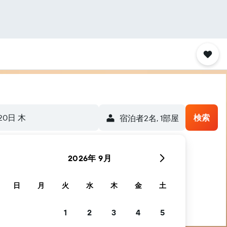
20日 木
検索
宿泊者2名, 1​部屋
2026年 9月
手伝いします
日
月
火
水
木
金
土
1
2
3
4
5