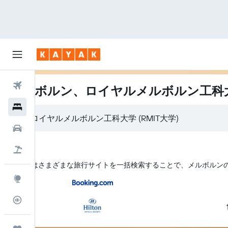
航空券
メルボルン、ロイヤルメルボルン工科大学
ホテル
レンタカー
航空券+ホテル
KAYAK はさまざまな旅行サイトを一括検索することで、メルボルン​
Explore
フライトトラッカー