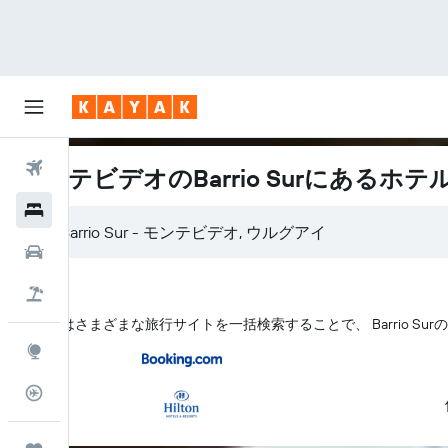
航空券
モンテビデオのBarrio Surにあるホテ
ホテル
レンタカー
航空券+ホテル
KAYAK はさまざまな旅行サイトを一括検索することで、 Barrio S
Explore
フライトトラッカー