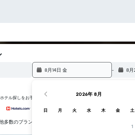
ル
8月14日 金
-
8月
2026年 8月
urのホテル探しをお手伝いします
日
月
火
水
木
金
土
他多数のブランド
1