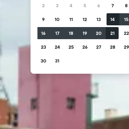
2
3
4
5
6
7
8
9
10
11
12
13
14
15
16
17
18
19
20
21
2
23
24
25
26
27
28
2
30
31