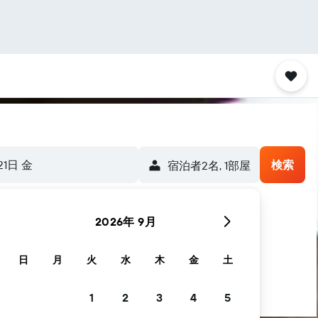
21日 金
検索
宿泊者2名, 1​部屋
2026年 9月
日
月
火
水
木
金
土
1
2
3
4
5