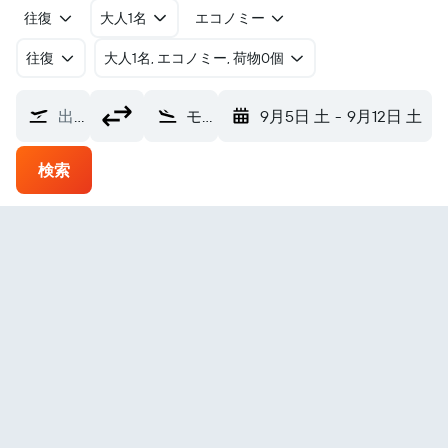
往復
大人1名
エコノミー
往復
​大人1名, エコノミー, 荷物0個
出発地
モンロー地域空港 (MLU)
9月5日 土
-
9月12日 土
検索