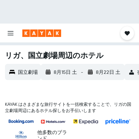
リガ、国立劇場周辺のホテル
国立劇場
8月15日 土
-
8月22日 土
KAYAK はさまざまな旅行サイトを一括検索することで、リガ​の国
立劇場​周辺にあるホテル探しをお手伝いします
他多数のブラ
ンド