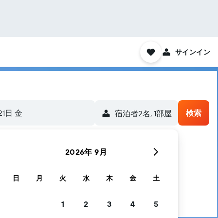
サインイン
21日 金
検索
宿泊者2名, 1​部屋
2026年 9月
日
月
火
水
木
金
土
1
2
3
4
5