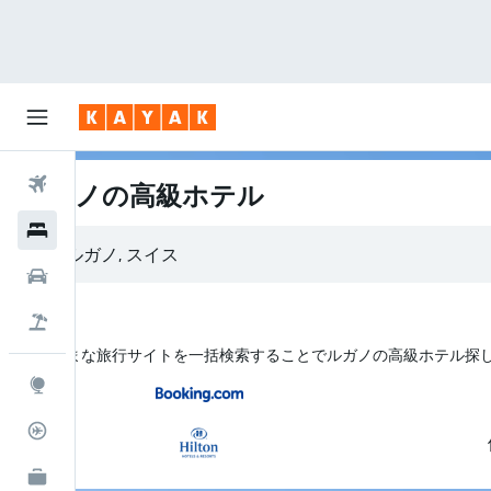
航空券
ルガノの高級ホテル
ホテル
ルガノ, スイス
レンタカー
航空券+ホテル
さまざまな旅行サイトを一括検索することでルガノの高級ホテル探
Explore
フライトトラッカー
KAYAK for Business
NEW