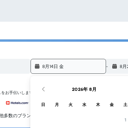
8月14日 金
-
8月
2026年 8月
しをお手伝いします
日
月
火
水
木
金
土
他多数のブランド
1