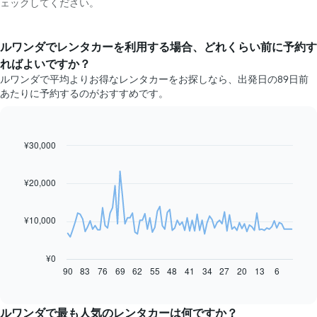
ェックしてください。
ルワンダ​でレンタカーを利用する場合、どれくらい前に予約す
ればよいですか？
ルワンダで平均よりお得なレンタカーをお探しなら、出発日の89日前
あたりに予約するのがおすすめです。
¥30,000
Line
Chart
graphic.
chart
with
91
¥20,000
data
points.
¥10,000
次
の
表
¥0
は、
90
83
76
69
62
55
48
41
34
27
20
13
6
End
of
予
interactive
約
chart
日
ルワンダで最も人気のレンタカーは何ですか？