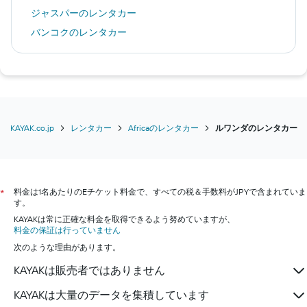
ジャスパーのレンタカー
バンコクのレンタカー
ブリスベンのレンタカー
グラスゴーのレンタカー
サンフランシスコのレンタカー
チェンマイのレンタカー
クーランガッタのレンタカー
KAYAK.co.jp
レンタカー
Africaのレンタカー
ルワンダのレンタカー
エルサレムのレンタカー
シカゴのレンタカー
マニラのレンタカー
料金は1名あたりのEチケット料金で、すべての税＆手数料がJPYで含まれていま
*
す。
マイアミのレンタカー
KAYAKは常に正確な料金を取得できるよう努めていますが、
アテネのレンタカー
料金の保証は行っていません
次のような理由があります。
KAYAKは販売者ではありません
KAYAKは大量のデータを集積しています