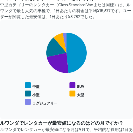
に
中型カテゴリーのレンタカー（Class Standard Vanまたは同様）は、ル
近
ワンダで最も人気の車種で、1日あたりの料金は平均¥15,677​です。ユー
づ
ザーが閲覧した最安値は、1日あたり¥8,782​でした。
く
に
つ
Pie
れ
Chart
graphic.
chart
て
with
レ
5
ン
slices.
タ
カ
次
ー
の
料
表
金
は、
中型
SUV
が
人
ど
気
小型
大型
の
レ
ラグジュアリー
よ
End
ン
of
う
タ
interactive
に
カ
chart
変
ー
ルワンダ​でレンタカーが最安値になるのはどの月ですか？
化
車
ルワンダ​でレンタカーが最安値になる月は9月で、平均的な費用は1日あ
す