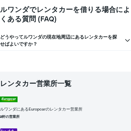
て
を
い
ルワンダでレンタカーを借りる場合によ
表
ま
し
くある質問 (FAQ)
す
て
表
い
の
ま
Y
どうやってルワンダの現在地周辺にあるレンタカーを探
す
軸
せばよいですか？
1​
本
は、
1
日
あ
た
レンタカー営業所一覧
り
の
レ
ン
タ
ルワンダにあるEuropcarのレンタカー営業所
カ
2軒の営業所
ー
の
平