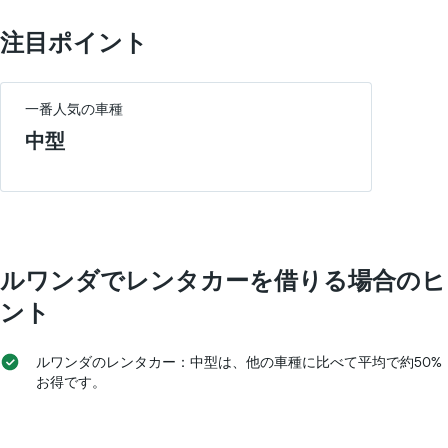
を
の
表
平
注目ポイント
し
均
て
料
い
金
ま
を
一番人気の車種
す
表
中型
表
し
の
て
Y
い
軸
ま
1​
す
本
表
は、
の
レ
ルワンダでレンタカーを借りる場合のヒ
X
ン
軸
ント
タ
1​
カ
本
ー
は、
ルワンダのレンタカー：中型は、他の車種に比べて平均で約50%
の
月
お得です。
平
を
均
表
料
し
金