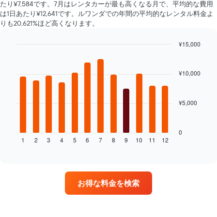
種
たり¥7,584です。7月はレンタカーが最も高くなる月で、平均的な費用
る
の
は1日あたり¥12,641​です。ルワンダ​での年間の平均的なレンタル料金よ
か
平
りも20,621%ほど高くなります。
を
均
表
料
¥15,000
し
金
て
Bar
Chart
を
graphic.
chart
い
表
with
ま
¥10,000
し
12
す
て
bars.
表
い
の
ま
¥5,000
次
X
す
の
軸
表
1​
は、
0
本
1
2
3
4
5
6
7
8
9
10
11
12
月
End
は、
of
ご
interactive
予
と
chart
約
の
ま
レ
で
お得な料金を検索
ン
の
タ
日
カ
数
ー