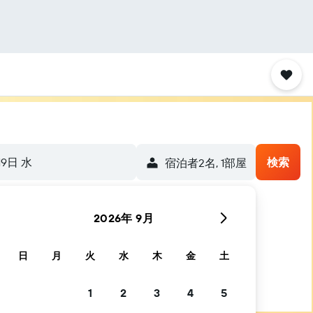
19日 水
検索
宿泊者2名, 1​部屋
2026年 9月
日
月
火
水
木
金
土
1
2
3
4
5