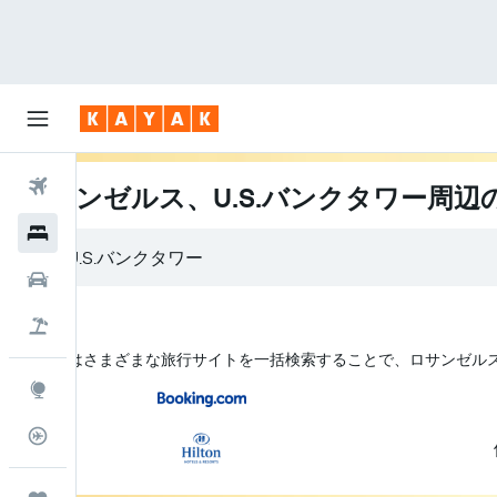
航空券
ロサンゼルス、U.S.バンクタワー周辺
ホテル
レンタカー
航空券+ホテル
KAYAK はさまざまな旅行サイトを一括検索することで、ロサンゼルス
Explore
フライトトラッカー