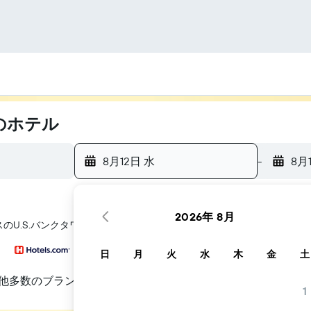
のホテル
8月12日 水
-
8月
2026年 8月
​のU.S.バンクタワー​周辺にあるホテル探しをお手伝いします
日
月
火
水
木
金
土
他多数のブランド
1