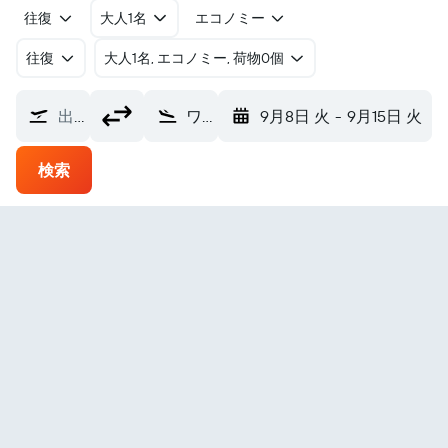
往復
大人1名
エコノミー
往復
​大人1名, エコノミー, 荷物0個
出発地
ワシントン レーガン・ナショナル空港 (DCA)
9月8日 火
-
9月15日 火
検索