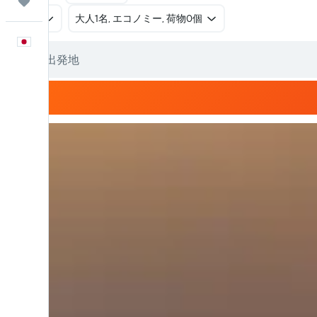
Trips
往復
​大人1名, エコノミー, 荷物0個
日本語