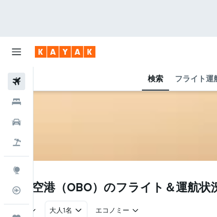
検索
フライト運
航空券
ホテル
レンタカー
航空券+ホテル
Explore
OBO
帯広空港​（OBO​）のフライト＆運航状
フライトトラッカー
往復
大人1名
エコノミー