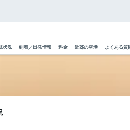
航状況
到着／出発情報
料金
近郊の空港
よくある質問 
況