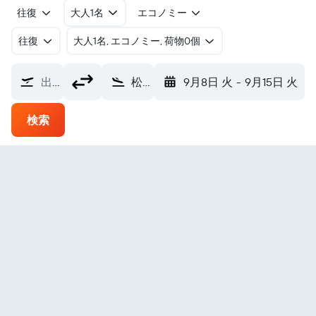
往復
大人1名
エコノミー
往復
​大人1名, エコノミー, 荷物0個
出発地
松山空港 (MYJ)
9月8日 火
-
9月15日 火
検索