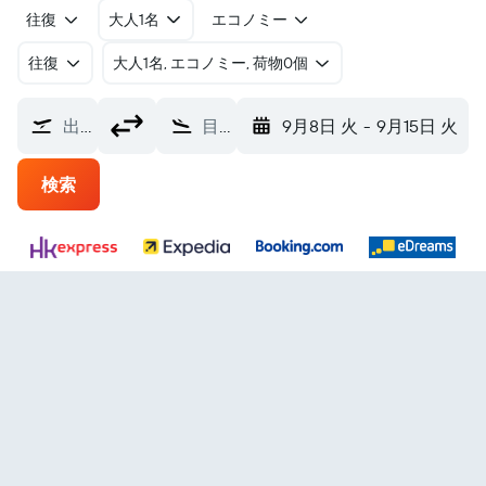
往復
大人1名
エコノミー
往復
​大人1名, エコノミー, 荷物0個
出発地
目的地
9月8日 火
-
9月15日 火
検索