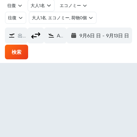
往復
大人1名
エコノミー
往復
​大人1名, エコノミー, 荷物0個
出発地
Alakanuk アラカヌーク空港 (AUK)
9月6日 日
-
9月13日 日
検索