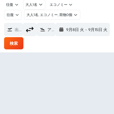
往復
大人1名
エコノミー
往復
​大人1名, エコノミー, 荷物0個
出発地
アラハバード空港 (IXD)
9月8日 火
-
9月15日 火
検索