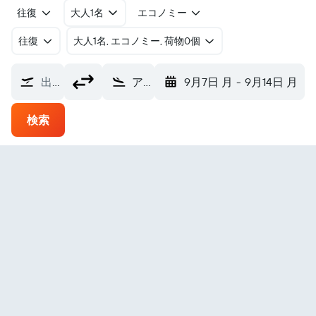
往復
大人1名
エコノミー
往復
​大人1名, エコノミー, 荷物0個
出発地
アラグアイナ アラグァイーナ空港 (AUX)
9月7日 月
-
9月14日 月
検索