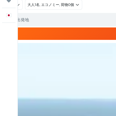
Trips
往復
​大人1名, エコノミー, 荷物0個
日本語