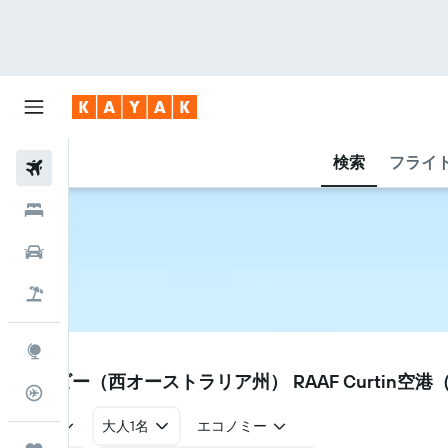
検索
フライ
航空券
ホテル
レンタカー
航空券+ホテル
Explore
DCN
ダービー（西オーストラリア州） RAAF Curtin空港
フライトトラッカー
往復
大人1名
エコノミー