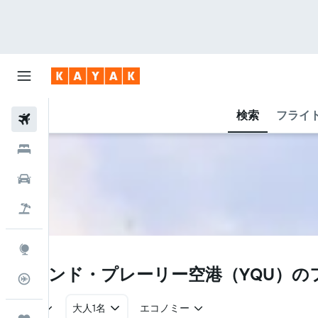
検索
フライ
航空券
ホテル
レンタカー
航空券+ホテル
Explore
YQU
グランド・プレーリー空港​（YQU​）
フライトトラッカー
往復
大人1名
エコノミー