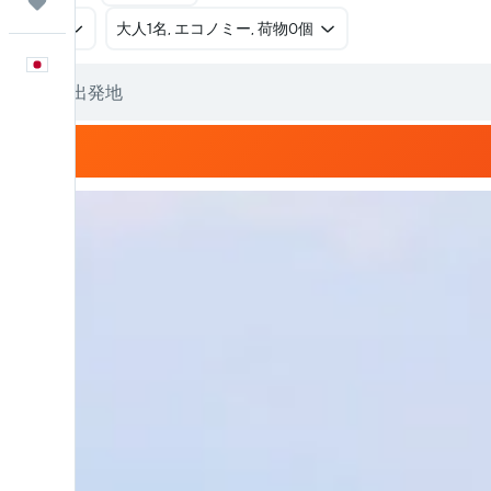
Trips
往復
​大人1名, エコノミー, 荷物0個
日本語