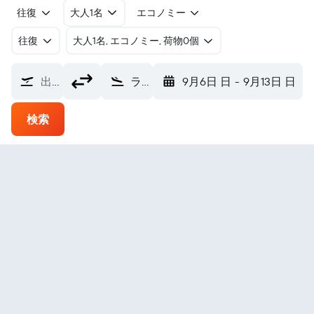
往復
大人1名
エコノミー
往復
​大人1名, エコノミー, 荷物0個
出発地
ラレード国際空港 (LRD)
9月6日 日
-
9月13日 日
検索