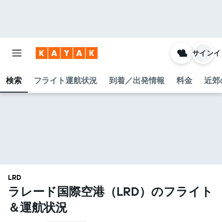
サインイ
検索
フライト運航状況
到着／出発情報
料金
近郊
LRD
ラレード国際空港​（LRD​）のフライト
＆運航状況