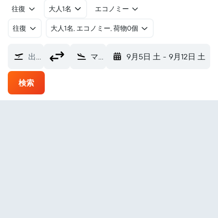
往復
大人1名
エコノミー
往復
​大人1名, エコノミー, 荷物0個
出発地
マニサレス ラ・ヌビア空港 (MZL)
9月5日 土
-
9月12日 土
検索