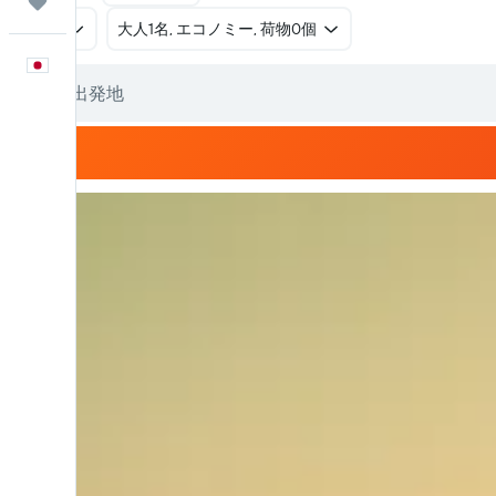
Trips
往復
​大人1名, エコノミー, 荷物0個
日本語