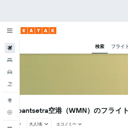
検索
フライ
航空券
ホテル
レンタカー
航空券+ホテル
Explore
WMN
Maroantsetra空港​（WMN​）のフラ
フライトトラッカー
往復
大人1名
エコノミー