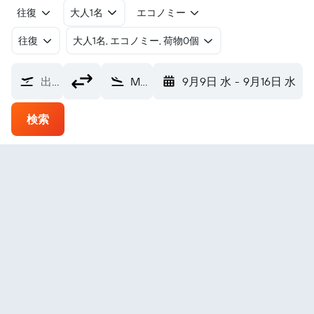
往復
大人1名
エコノミー
往復
​大人1名, エコノミー, 荷物0個
出発地
Montserrat ジョン・A・オズボーン空港 (MNI)
9月9日 水
-
9月16日 水
検索