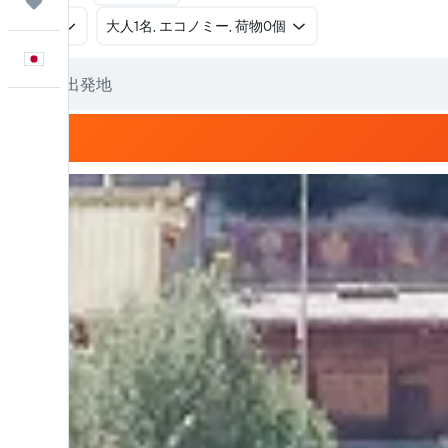
Trips
往復
​大人1名, エコノミー, 荷物0個
日本語