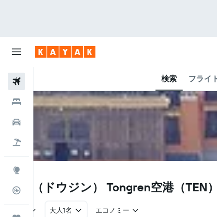
検索
フライ
航空券
ホテル
レンタカー
航空券+ホテル
Explore
TEN
同仁（ドウジン） Tongren空港​（TE
フライトトラッカー
往復
大人1名
エコノミー