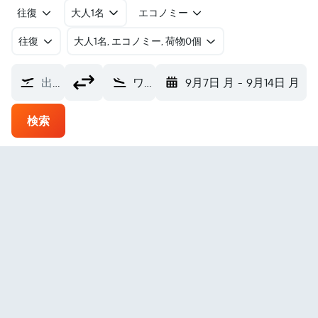
往復
大人1名
エコノミー
往復
​大人1名, エコノミー, 荷物0個
出発地
ワガワガ空港 (WGA)
9月7日 月
-
9月14日 月
検索