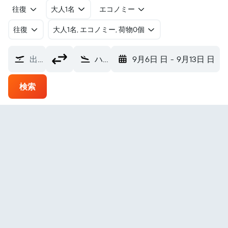
往復
大人1名
エコノミー
往復
​大人1名, エコノミー, 荷物0個
出発地
ハラパ エル・レンセロ空港 (JAL)
9月6日 日
-
9月13日 日
検索