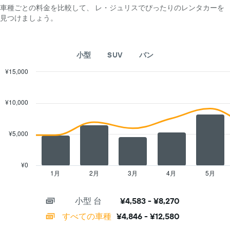
ー
タ
車種ごとの料金を比較して、 レ・ジュリスでぴったりのレンタカーを
い
の
カ
見つけましょう。
ま
最
ー
す
安
会
表
値
社
の
を
小型
SUV
バン
4
Y
表
社
軸
し
¥15,000
を
1​
て
Combination
Chart
表
本
graphic.
い
chart
し
は、
with
ま
¥10,000
て
1
2
す
い
data
日
ま
series.
あ
す
¥5,000
た
The
表
り
chart
の
の
has
X
レ
¥0
1
軸
1月
2月
3月
4月
5月
End
ン
of
X
1​
タ
interactive
axis
本
カ
chart
小型 台
¥4,583 - ¥8,270
displaying
は、
ー
categories.
レ
の
すべての車種
¥4,846 - ¥12,580
Range:
ン
平