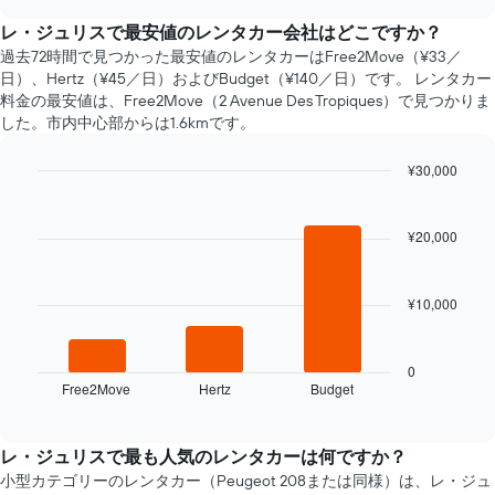
約
chart
日
レ・ジュリスで最安値のレンタカー会社はどこですか？
に
過去72時間で見つかった最安値のレンタカーはFree2Move（¥33​／
近
日）、Hertz（¥45​／日）およびBudget（¥140​／日）です。 レンタカー
づ
料金の最安値は、Free2Move​（2 Avenue Des Tropiques​）で見つかりま
く
した。市内中心部からは1.6km​です。
に
つ
¥30,000
れ
て
Bar
Chart
graphic.
chart
レ
with
ン
¥20,000
3
タ
bars.
カ
ー
¥10,000
次
料
の
金
表
が
は、
0
ど
Free2Move
Hertz
Budget
過
End
の
of
去
interactive
よ
72
chart
う
時
レ・ジュリスで最も人気のレンタカーは何ですか？
に
間
小型カテゴリーのレンタカー（Peugeot 208または同様）は、レ・ジュ
変