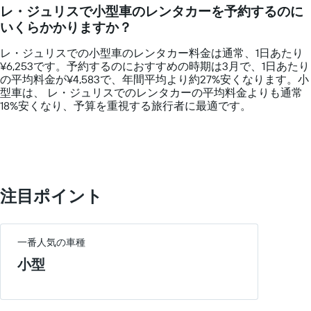
14
タ
均
レ・ジュリスで小型車のレンタカーを予約するのに
categories.
カ
料
いくらかかりますか？
The
ー
金
chart
会
を
レ・ジュリスでの小型車のレンタカー料金は通常、1日あたり
has
社
表
¥6,253です。予約するのにおすすめの時期は3月で、1日あたり
1
を
し
の平均料金が¥4,583で、年間平均より約27​%安くなります。小
Y
表
て
型車は、 レ・ジュリスでのレンタカーの平均料金よりも通常
axis
し
い
18%安くなり、予算を重視する旅行者に最適です。
displaying
て
ま
values.
い
す
Range:
ま
0
す
to
表
15000.
の
Y
注目ポイント
軸
1​
本
は、
一番人気の車種
各
小型
レ
ン
タ
カ