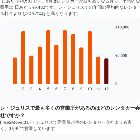
日
1日あたり¥4,583です。5月はレンタカーが最も高くなる月で、平均的な
表
平
数
費用は1日あたり¥9,482​です。レ・ジュリス​での年間の平均的なレンタ
の
均
を
ル料金よりも20,971%ほど高くなります。
X
料
表
軸
金
し
1​
¥10,000
を
て
本
表
Bar
Chart
い
は、
graphic.
chart
し
ま
with
最
て
す
12
安
い
bars.
表
¥5,000
値
ま
の
の
す
次
Y
レ
の
軸
ン
表
1​
タ
は、
本
0
カ
1
2
3
4
5
6
7
8
9
10
11
12
月
End
は、
ー
of
ご
レ
interactive
会
と
ン
chart
社
の
タ
レ・ジュリス​で最も多くの営業所があるのはどのレンタカー会
4
レ
カ
社ですか？
社
ン
ー
を
Free2Moveはレ・ジュリスで営業所が他のレンタカー会社よりも多
タ
の
表
く、3か所で営業しています。
カ
平
し
ー
均
て