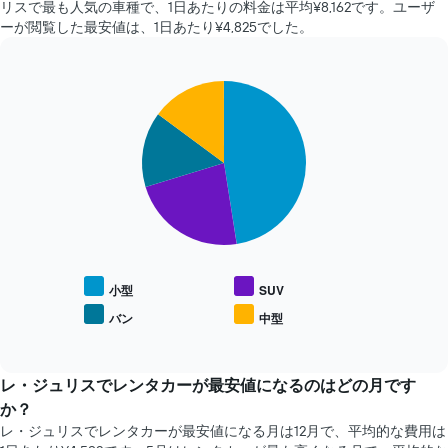
に
リスで最も人気の車種で、1日あたりの料金は平均¥8,162​です。ユーザ
化
お
ーが閲覧した最安値は、1日あたり¥4,825​でした。
す
け
る
る
か
最
を
Pie
Chart
安
graphic.
表
chart
値
with
し
の
4
て
レ
slices.
い
ン
ま
タ
次
す
カ
の
表
ー
表
の
会
は、
X
社
人
軸
4
気
小型
SUV
1​
社
レ
本
バン
中型
を
End
ン
は、
of
表
タ
interactive
予
し
カ
chart
約
て
ー
レ・ジュリス​でレンタカーが最安値になるのはどの月です
ま
い
車
か？
で
ま
種
の
レ・ジュリス​でレンタカーが最安値になる月は12月で、平均的な費用は
す
の