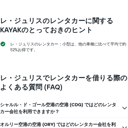
ー
会
社
レ・ジュリス​のレンタカーに関する
の
レ
KAYAKのとっておきのヒント
ン
タ
カ
レ・ジュリスのレンタカー：小型は、他の車種に比べて平均で約
ー
52%お得です。
の
最
安
値
を
レ・ジュリスでレンタカーを借りる際の
表
し
よくある質問 (FAQ)
て
い
ま
シャルル・ド・ゴール空港の空港 (CDG) ではどのレンタ
す
カー会社を利用できますか？
オルリー空港の空港 (ORY) ではどのレンタカー会社を利