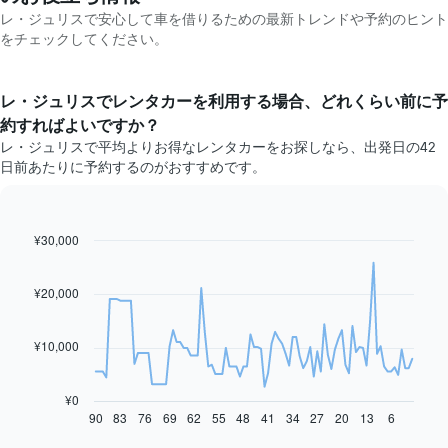
レ・ジュリスで安心して車を借りるための最新トレンドや予約のヒント
をチェックしてください。
レ・ジュリス​でレンタカーを利用する場合、どれくらい前に予
約すればよいですか？
レ・ジュリスで平均よりお得なレンタカーをお探しなら、出発日の42
日前あたりに予約するのがおすすめです。
¥30,000
Line
Chart
graphic.
chart
with
91
¥20,000
data
points.
¥10,000
次
の
表
¥0
は、
90
83
76
69
62
55
48
41
34
27
20
13
6
End
of
予
interactive