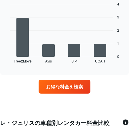
の
料
4
い
平
金
ま
Bar
Chart
均
を
graphic.
chart
す
3
料
表
with
表
4
金
し
の
bars.
を
て
2
Y
表
い
軸
次
し
ま
1​
1
の
て
す
本
表
い
は、
は、
0
ま
各
Free2Move
Avis
Sixt
UCAR
最
End
す
レ
of
も
表
interactive
ン
多
chart
の
タ
く
X
カ
の
軸
お得な料金を検索
ー
営
1​
会
業
本
社
所
は、
の
を
月
レ
持
を
ン
つ
表
タ
レ
レ・ジュリスの車種別レンタカー料金比較
し
カ
ン
て