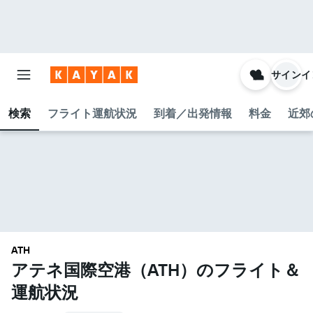
サインイ
検索
フライト運航状況
到着／出発情報
料金
近郊
ATH
アテネ国際空港​（ATH​）のフライト＆
運航状況