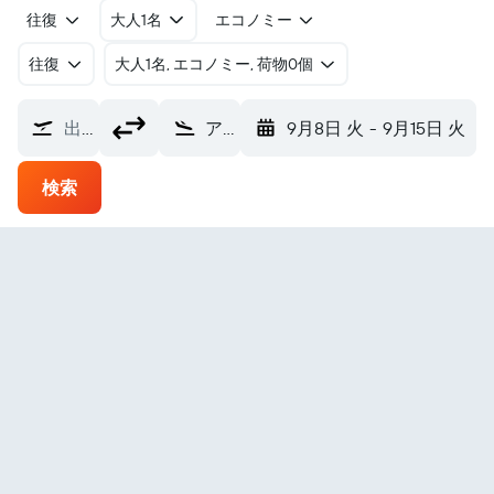
往復
大人1名
エコノミー
往復
​大人1名, エコノミー, 荷物0個
出発地
アテネ国際空港 (ATH)
9月8日 火
-
9月15日 火
検索