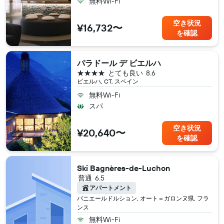
無料Wi-Fi
空き状況
¥16,732〜
を確認
パラドール デ ビエルハ
4つ星
とても良い
8.6
ビエルハ, CT, スペイン
無料Wi-Fi
スパ
空き状況
¥20,640〜
を確認
Ski Bagnères-de-Luchon
普通
6.5
アパートメント
バニエールドルション, オート＝ガロンヌ県, フラ
ンス
無料Wi-Fi