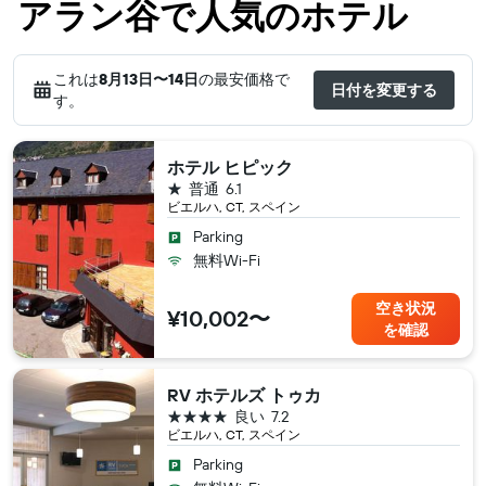
アラン谷で人気のホテル
これは
8月13日​〜14日
の最安価格で
日付を変更する
す。
ホテル ヒピック
1つ星
普通
6.1
ビエルハ, CT, スペイン
Parking
無料Wi-Fi
空き状況
¥10,002〜
を確認
RV ホテルズ トゥカ
4つ星
良い
7.2
ビエルハ, CT, スペイン
Parking