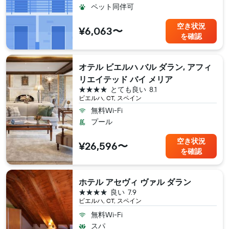
ペット同伴可
空き状況
¥6,063〜
を確認
オテル ビエルハ バル ダラン, アフィ
リエイテッド バイ メリア
4つ星
とても良い
8.1
ビエルハ, CT, スペイン
無料Wi-Fi
プール
空き状況
¥26,596〜
を確認
ホテル アセヴィ ヴァル ダラン
4つ星
良い
7.9
ビエルハ, CT, スペイン
無料Wi-Fi
スパ