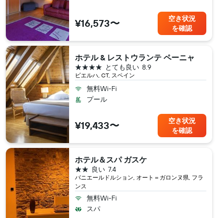
空き状況
¥16,573〜
を確認
ホテル & レストウランテ ペーニャ
4つ星
とても良い
8.9
ビエルハ, CT, スペイン
無料Wi-Fi
プール
空き状況
¥19,433〜
を確認
ホテル＆スパ ガスケ
2つ星
良い
7.4
バニエールドルション, オート＝ガロンヌ県, フラ
ンス
無料Wi-Fi
スパ