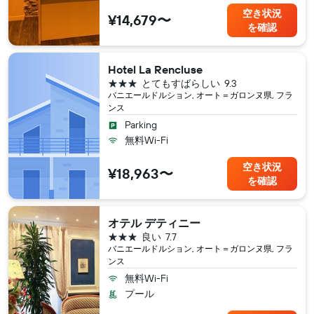
空き状況
¥14,679〜
を確認
Hotel La Rencluse
3つ星
とてもすばらしい
9.3
バニエールドルション, オート＝ガロンヌ県, フラ
ンス
Parking
無料Wi-Fi
空き状況
¥18,963〜
を確認
オテル デティニー
3つ星
良い
7.7
バニエールドルション, オート＝ガロンヌ県, フラ
ンス
無料Wi-Fi
プール