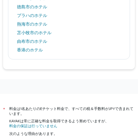
徳島市のホテル
プラハのホテル
熱海市のホテル
苫小牧市のホテル
由布市のホテル
香港のホテル
上海市のホテル
仙台市のホテル
シンガポールのホテル
札幌市のホテル
沖縄市のホテル
東京のホテル
料金は1名あたりのEチケット料金で、すべての税＆手数料がJPYで含まれて
*
新潟市のホテル
います。
大阪市のホテル
KAYAKは常に正確な料金を取得できるよう努めていますが、
料金の保証は行っていません
福岡市のホテル
次のような理由があります。
京都市のホテル