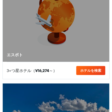
エスポト
3+つ星ホテル（
¥16,274
​～）
ホテルを検索