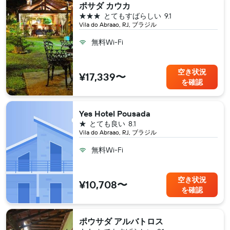
ポサダ カウカ
3つ星
とてもすばらしい
9.1
Vila do Abraao, RJ, ブラジル
無料Wi-Fi
空き状況
¥17,339〜
を確認
Yes Hotel Pousada
1つ星
とても良い
8.1
Vila do Abraao, RJ, ブラジル
無料Wi-Fi
空き状況
¥10,708〜
を確認
ポウサダ アルバトロス