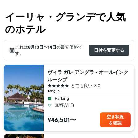
イーリャ・グランデで人気
のホテル
これは
8月13日​〜14日
の最安価格で
日付を変更する
す。
ヴィラ ガレ アングラ - オールインク
ルーシブ
5つ星
とても良い
8.0
Tangua
Parking
無料Wi-Fi
空き状況
¥46,501〜
を確認