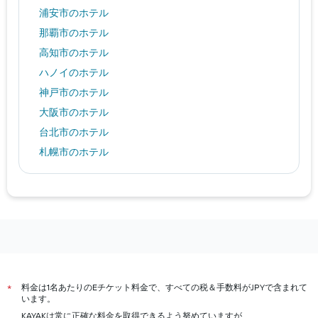
浦安市のホテル
那覇市のホテル
高知市のホテル
ハノイのホテル
神戸市のホテル
大阪市のホテル
台北市のホテル
札幌市のホテル
鳥取市のホテル
伊勢市のホテル
軽井沢町のホテル
熊本市のホテル
シンガポールのホテル
ダブリンのホテル
料金は1名あたりのEチケット料金で、すべての税＆手数料がJPYで含まれて
*
いわき市のホテル
います。
京都市のホテル
KAYAKは常に正確な料金を取得できるよう努めていますが、