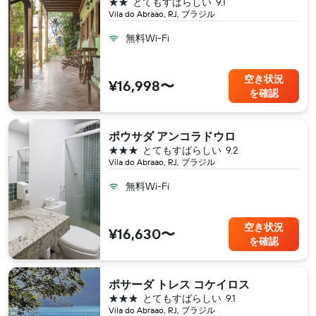
2つ星
とてもすばらしい
9.1
Vila do Abraao, RJ, ブラジル
無料Wi-Fi
空き状況
¥16,998〜
を確認
ポウサダ アンコラドウロ
3つ星
とてもすばらしい
9.2
Vila do Abraao, RJ, ブラジル
無料Wi-Fi
空き状況
¥16,630〜
を確認
ポサーダ トレス コケイロス
3つ星
とてもすばらしい
9.1
Vila do Abraao, RJ, ブラジル