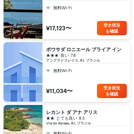
無料Wi-Fi
空き状況
¥17,123〜
を確認
ポウサダ ロニエール プライア イン
3つ星
良い
7.8
アングラドスレイス, RJ, ブラジル
無料Wi-Fi
空き状況
¥11,034〜
を確認
レカント ダ アナ アリス
2つ星
とても良い
8.3
Vila do Abraao, RJ, ブラジル
無料Wi-Fi