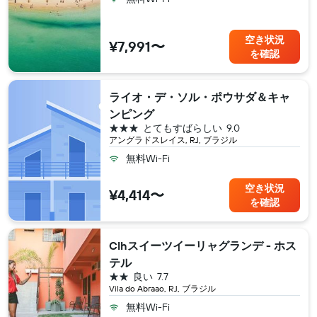
空き状況
¥7,991〜
を確認
ライオ・デ・ソル・ポウサダ＆キャ
ンピング
3つ星
とてもすばらしい
9.0
アングラドスレイス, RJ, ブラジル
無料Wi-Fi
空き状況
¥4,414〜
を確認
Clhスイーツイーリャグランデ - ホス
テル
2つ星
良い
7.7
Vila do Abraao, RJ, ブラジル
無料Wi-Fi