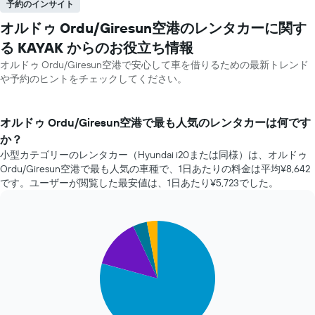
予約のインサイト
オルドゥ Ordu/Giresun空港のレンタカーに関す
る KAYAK ​からのお役立ち情報
オルドゥ Ordu/Giresun空港で安心して車を借りるための最新トレンド
や予約のヒントをチェックしてください。
オルドゥ Ordu/Giresun空港で最も人気のレンタカーは何です
か？
小型カテゴリーのレンタカー（Hyundai i20または同様）は、オルドゥ
Ordu/Giresun空港で最も人気の車種で、1日あたりの料金は平均¥8,642​
です。ユーザーが閲覧した最安値は、1日あたり¥5,723​でした。
Pie
Chart
graphic.
chart
with
4
slices.
次
の