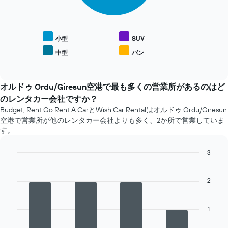
表
は、
人
気
小型
SUV
レ
中型
バン
End
ン
of
タ
interactive
カ
chart
ー
オルドゥ Ordu/Giresun空港​で最も多くの営業所があるのはど
車
のレンタカー会社ですか？
種
Budget, Rent Go Rent A CarとWish Car Rentalはオルドゥ Ordu/Giresun
の
空港で営業所が他のレンタカー会社よりも多く、2か所で営業していま
平
す。
均
料
3
金
を
Bar
Chart
graphic.
chart
表
with
2
し
4
て
bars.
い
1
ま
次
す
の