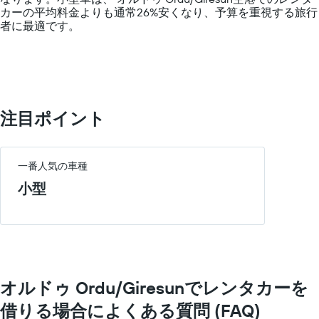
axis
い
カーの平均料金よりも通常26%安くなり、予算を重視する旅行
displaying
ま
者に最適です。
values.
す
Range:
表
0
の
to
Y
15000.
軸
1​
注目ポイント
本
は、
各
レ
一番人気の車種
ン
タ
小型
カ
ー
会
社
の
レ
ン
オルドゥ Ordu/Giresunでレンタカーを
タ
カ
借りる場合によくある質問 (FAQ)
ー