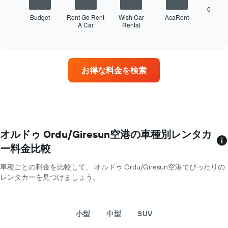
表
0
は、
Budget
Rent Go Rent
Wish Car
AcaRent
A Car
Rental
最
End
of
も
interactive
多
chart
く
の
お得な料金を検索
営
業
所
を
持
つ
レ
オルドゥ Ordu/Giresun空港の車種別レンタカ
ン
ー料金比較
タ
カ
車種ごとの料金を比較して、 オルドゥ Ordu/Giresun空港でぴったりの
ー
レンタカーを見つけましょう。
会
社
4
社
小型
中型
SUV
を