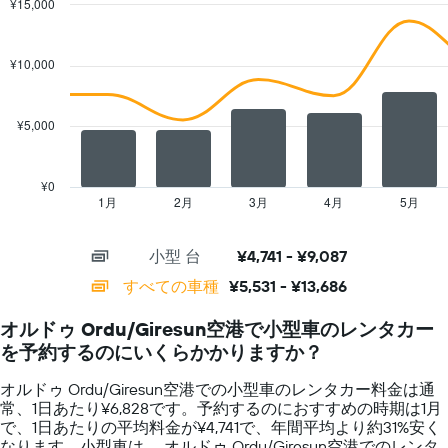
表
¥15,000
し
Combination
Chart
て
graphic.
chart
with
い
¥10,000
2
ま
data
す
series.
表
¥5,000
の
The
X
chart
軸
has
¥0
1​
1
1月
2月
3月
4月
5月
End
本
of
X
は、
interactive
axis
chart
レ
小型 台
¥4,741 - ¥9,087
displaying
ン
categories.
すべての車種
¥5,531 - ¥13,686
タ
Range:
カ
14
ー
オルドゥ Ordu/Giresun空港で小型車のレンタカー
categories.
会
を予約するのにいくらかかりますか？
The
社
chart
を
オルドゥ Ordu/Giresun空港での小型車のレンタカー料金は通
has
表
常、1日あたり¥6,828です。予約するのにおすすめの時期は1月
1
し
で、1日あたりの平均料金が¥4,741で、年間平均より約31​%安く
Y
て
なります。小型車は、 オルドゥ Ordu/Giresun空港でのレンタ