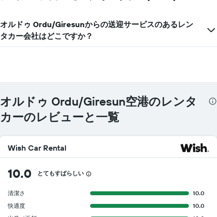
の
最
オルドゥ Ordu/Giresunからの送迎サービスのあるレン
安
タカー会社はどこですか？
値
を
表
し
て
い
ま
オルドゥ Ordu/Giresun空港のレンタ
す
カーのレビューと一覧
Wish Car Rental
10.0
とてもすばらしい
清潔さ
10.0
快適度
10.0